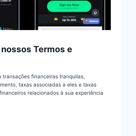
m nossos Termos e
ransações financeiras tranquilas,
ento, taxas associadas a eles e taxas
inanceiros relacionados à sua experiência