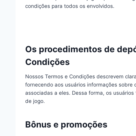
condições para todos os envolvidos.
Os procedimentos de depó
Condições
Nossos Termos e Condições descrevem claram
fornecendo aos usuários informações sobre 
associadas a eles. Dessa forma, os usuários
de jogo.
Bônus e promoções