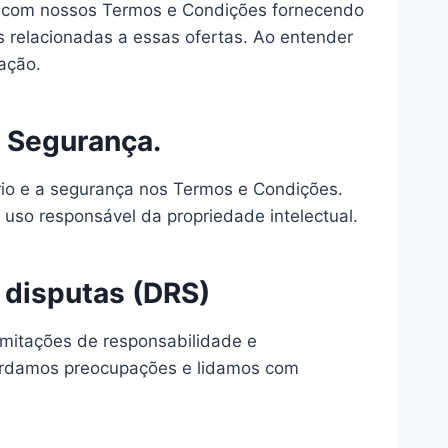
o, com nossos Termos e Condições fornecendo
es relacionadas a essas ofertas. Ao entender
ação.
e Segurança.
rio e a segurança nos Termos e Condições.
so responsável da propriedade intelectual.
 disputas (DRS)
imitações de responsabilidade e
bordamos preocupações e lidamos com