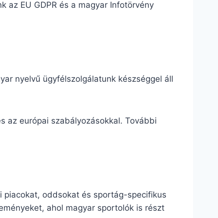
ünk az EU GDPR és a magyar Infotörvény
ar nyelvű ügyfélszolgálatunk készséggel áll
és az európai szabályozásokkal. További
i piacokat, oddsokat és sportág-specifikus
eményeket, ahol magyar sportolók is részt