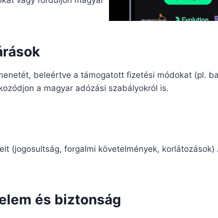
járások
enetét, beleértve a támogatott fizetési módokat (pl. ba
ékozódjon a magyar adózási szabályokról is.
eleit (jogosultság, forgalmi követelmények, korlátozások
delem és biztonság