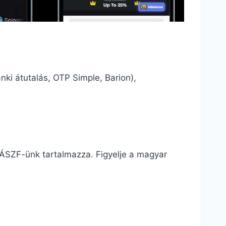
nki átutalás, OTP Simple, Barion),
) ÁSZF-ünk tartalmazza. Figyelje a magyar