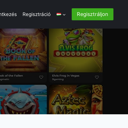
Regisztráljon
ntkezés
Regisztráció