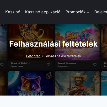
k
Kaszinó
Kaszinó applikáció
Promóciók
Bejele
Felhasználási feltételek
Betonred
»
Felhasználási feltételek