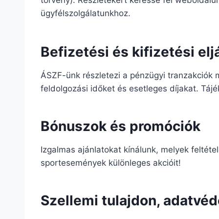
ügyfélszolgálatunkhoz.
Befizetési és kifizetési el
ÁSZF-ünk részletezi a pénzügyi tranzakciók m
feldolgozási időket és esetleges díjakat. Táj
Bónuszok és promóciók
Izgalmas ajánlatokat kínálunk, melyek feltét
sportesemények különleges akcióit!
Szellemi tulajdon, adatvé