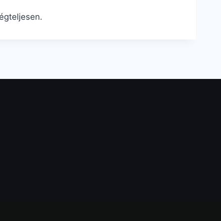
égteljesen.