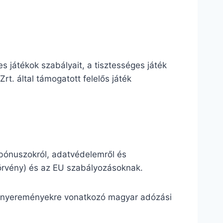
 játékok szabályait, a tisztességes játék
t. által támogatott felelős játék
 bónuszokról, adatvédelemről és
törvény) és az EU szabályozásoknak.
 a nyereményekre vonatkozó magyar adózási