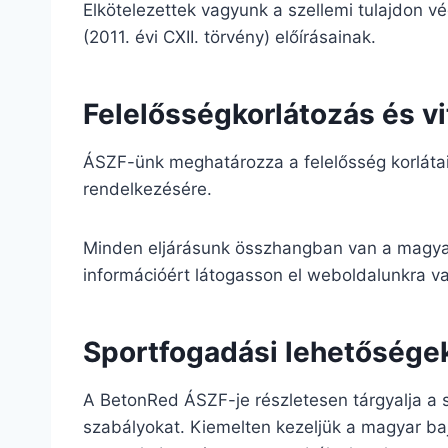
Elkötelezettek vagyunk a szellemi tulajdon 
(2011. évi CXII. törvény) előírásainak.
Felelősségkorlátozás és v
ÁSZF-ünk meghatározza a felelősség korlátait
rendelkezésére.
Minden eljárásunk összhangban van a magyar 
információért látogasson el weboldalunkra va
Sportfogadási lehetősége
A BetonRed ÁSZF-je részletesen tárgyalja a 
szabályokat. Kiemelten kezeljük a magyar ba