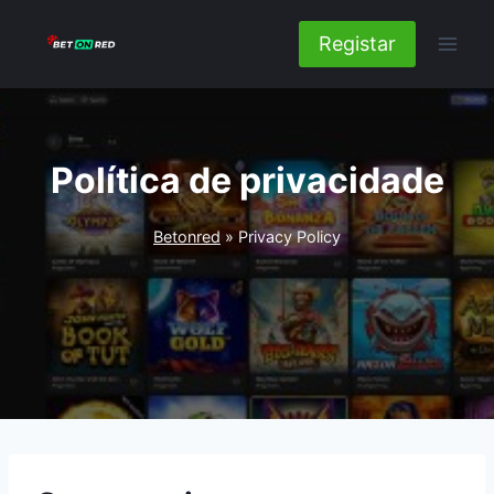
Pular
para
Registar
o
Conteúdo
Política de privacidade
Betonred
»
Privacy Policy