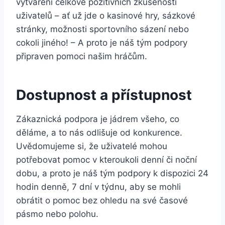
vytváření celkově pozitivních zkušeností
uživatelů – ať už jde o kasinové hry, sázkové
stránky, možnosti sportovního sázení nebo
cokoli jiného! – A proto je náš tým podpory
připraven pomoci našim hráčům.
Dostupnost a přístupnost
Zákaznická podpora je jádrem všeho, co
děláme, a to nás odlišuje od konkurence.
Uvědomujeme si, že uživatelé mohou
potřebovat pomoc v kteroukoli denní či noční
dobu, a proto je náš tým podpory k dispozici 24
hodin denně, 7 dní v týdnu, aby se mohli
obrátit o pomoc bez ohledu na své časové
pásmo nebo polohu.