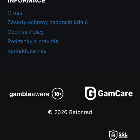
INFORMACE
O nás
Zásady ochrany osobních údajů
Cookies Policy
Podmínky a pravidla
Kontaktujte nás
© 2026 Betonred