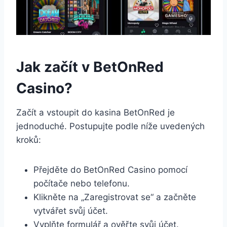
Jak začít v BetOnRed
Casino?
Začít a vstoupit do kasina BetOnRed je
jednoduché. Postupujte podle níže uvedených
kroků:
Přejděte do BetOnRed Casino pomocí
počítače nebo telefonu.
Klikněte na „Zaregistrovat se“ a začněte
vytvářet svůj účet.
Vyplňte formulář a ověřte svůj účet.