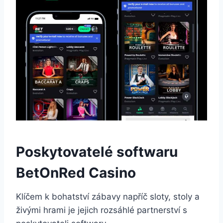
Poskytovatelé softwaru
BetOnRed Casino
Klíčem k bohatství zábavy napříč sloty, stoly a
živými hrami je jejich rozsáhlé partnerství s