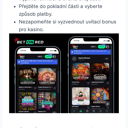
Přejděte do pokladní části a vyberte
způsob platby.
Nezapomeňte si vyzvednout uvítací bonus
pro kasino.