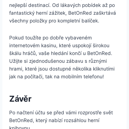
nejlepší destinací. Od lákavých pobídek až po
fantastický herní zážitek, BetOnRed zaškrtává
všechny položky pro kompletní balíček.
Pokud toužíte po dobře vybaveném
internetovém kasinu, které uspokojí širokou
škálu hráčů, vaše hledání končí u BetOnRed.
Užijte si zjednodušenou zábavu s různými
hrami, které jsou dostupné několika kliknutími
jak na počítači, tak na mobilním telefonu!
Závěr
Po načtení účtu se před vámi rozprostře svět
BetOnRed, který nabízí rozsáhlou herní
knihovnu.