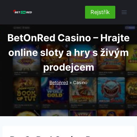
Přeskočit
na
Rejstřík
obsah
BetOnRed Casino – Hrajte
online sloty a hry s živým
prodejcem
Betonred
»
Casino