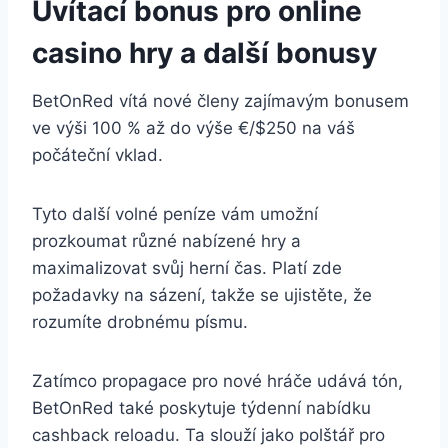
Uvítací bonus pro online
casino hry a další bonusy
BetOnRed vítá nové členy zajímavým bonusem
ve výši 100 % až do výše €/$250 na váš
počáteční vklad.
Tyto další volné peníze vám umožní
prozkoumat různé nabízené hry a
maximalizovat svůj herní čas. Platí zde
požadavky na sázení, takže se ujistěte, že
rozumíte drobnému písmu.
Zatímco propagace pro nové hráče udává tón,
BetOnRed také poskytuje týdenní nabídku
cashback reloadu. Ta slouží jako polštář pro