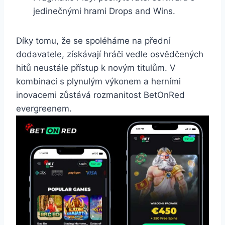
jedinečnými hrami Drops and Wins.
Díky tomu, že se spoléháme na přední
dodavatele, získávají hráči vedle osvědčených
hitů neustále přístup k novým titulům. V
kombinaci s plynulým výkonem a herními
inovacemi zůstává rozmanitost BetOnRed
evergreenem.