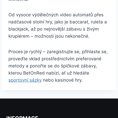
Od vysoce výdělečných video automatů přes
nadčasové stolní hry, jako je baccarat, ruleta a
blackjack, až po nejnovější zábavu s živým
krupiérem – možnosti jsou nekonečné.
Proces je rychlý – zaregistrujte se, přihlaste se,
proveďte vklad prostřednictvím preferované
metody a ponořte se do špičkové zábavy,
kterou BetOnRed nabízí, ať už hledáte
sportovní sázky
nebo kasinové hry.