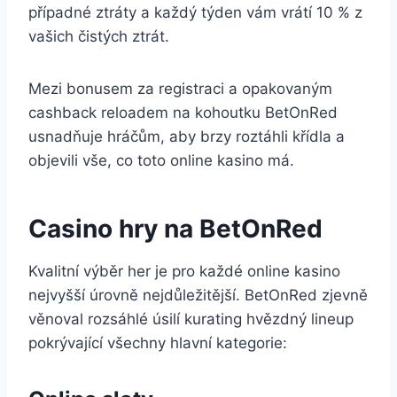
případné ztráty a každý týden vám vrátí 10 % z
vašich čistých ztrát.
Mezi bonusem za registraci a opakovaným
cashback reloadem na kohoutku BetOnRed
usnadňuje hráčům, aby brzy roztáhli křídla a
objevili vše, co toto online kasino má.
Casino hry na BetOnRed
Kvalitní výběr her je pro každé online kasino
nejvyšší úrovně nejdůležitější. BetOnRed zjevně
věnoval rozsáhlé úsilí kurating hvězdný lineup
pokrývající všechny hlavní kategorie: