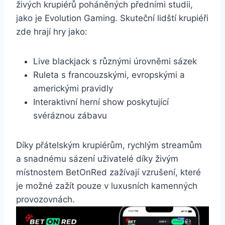
živých krupiérů poháněných předními studii,
jako je Evolution Gaming. Skuteční lidští krupiéři
zde hrají hry jako:
Live blackjack s různými úrovněmi sázek
Ruleta s francouzskými, evropskými a
americkými pravidly
Interaktivní herní show poskytující
svéráznou zábavu
Díky přátelským krupiérům, rychlým streamům
a snadnému sázení uživatelé díky živým
místnostem BetOnRed zažívají vzrušení, které
je možné zažít pouze v luxusních kamenných
provozovnách.