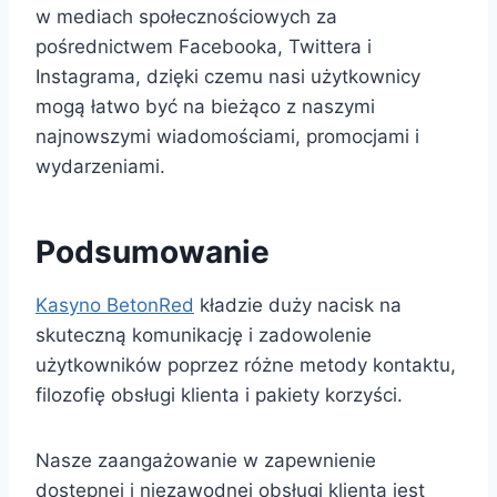
w mediach społecznościowych za
pośrednictwem Facebooka, Twittera i
Instagrama, dzięki czemu nasi użytkownicy
mogą łatwo być na bieżąco z naszymi
najnowszymi wiadomościami, promocjami i
wydarzeniami.
Podsumowanie
Kasyno BetonRed
kładzie duży nacisk na
skuteczną komunikację i zadowolenie
użytkowników poprzez różne metody kontaktu,
filozofię obsługi klienta i pakiety korzyści.
Nasze zaangażowanie w zapewnienie
dostępnej i niezawodnej obsługi klienta jest