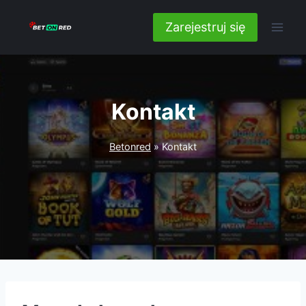
Przejdź
do
Zarejestruj się
treści
Kontakt
Betonred
»
Kontakt