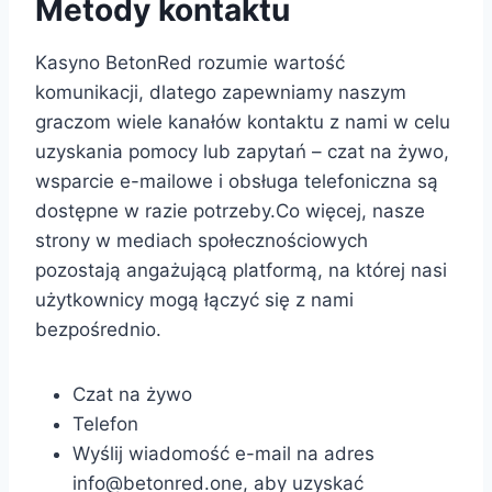
Metody kontaktu
Kasyno BetonRed rozumie wartość
komunikacji, dlatego zapewniamy naszym
graczom wiele kanałów kontaktu z nami w celu
uzyskania pomocy lub zapytań – czat na żywo,
wsparcie e-mailowe i obsługa telefoniczna są
dostępne w razie potrzeby.Co więcej, nasze
strony w mediach społecznościowych
pozostają angażującą platformą, na której nasi
użytkownicy mogą łączyć się z nami
bezpośrednio.
Czat na żywo
Telefon
Wyślij wiadomość e-mail na adres
info@betonred.one, aby uzyskać