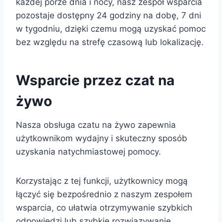
każdej porze dnia i nocy, nasz zespół wsparcia
pozostaje dostępny 24 godziny na dobę, 7 dni
w tygodniu, dzięki czemu mogą uzyskać pomoc
bez względu na strefę czasową lub lokalizację.
Wsparcie przez czat na
żywo
Nasza obsługa czatu na żywo zapewnia
użytkownikom wydajny i skuteczny sposób
uzyskania natychmiastowej pomocy.
Korzystając z tej funkcji, użytkownicy mogą
łączyć się bezpośrednio z naszym zespołem
wsparcia, co ułatwia otrzymywanie szybkich
odpowiedzi lub szybkie rozwiązywanie