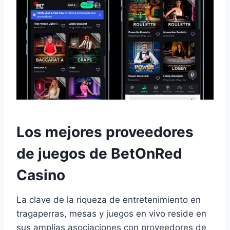
Los mejores proveedores
de juegos de BetOnRed
Casino
La clave de la riqueza de entretenimiento en
tragaperras, mesas y juegos en vivo reside en
sus amplias asociaciones con proveedores de