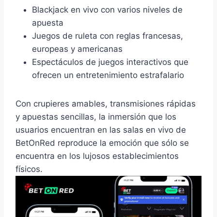
Blackjack en vivo con varios niveles de
apuesta
Juegos de ruleta con reglas francesas,
europeas y americanas
Espectáculos de juegos interactivos que
ofrecen un entretenimiento estrafalario
Con crupieres amables, transmisiones rápidas
y apuestas sencillas, la inmersión que los
usuarios encuentran en las salas en vivo de
BetOnRed reproduce la emoción que sólo se
encuentra en los lujosos establecimientos
físicos.