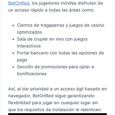
BetOnRed
, los jugadores móviles disfrutan de
un acceso rápido a todas las áreas como:
Cientos de tragaperras y juegos de casino
optimizados
Sala de crupier en vivo con juegos
interactivos
Portal bancario con todas las opciones de
pago
Sección de promociones para optar a
bonificaciones
Así, al dar prioridad a un acceso ágil basado en
navegador, BetOnRed sigue garantizando
flexibilidad para jugar en cualquier lugar sin
que los requisitos de instalación le ralenticen.