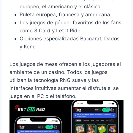
europeo, el americano y el clásico
Ruleta europea, francesa y americana
Los juegos de póquer favoritos de los fans,
como 3 Card y Let It Ride
Opciones especializadas Baccarat, Dados
y Keno
Los juegos de mesa ofrecen a los jugadores el
ambiente de un casino. Todos los juegos
utilizan la tecnología RNG suave y las
interfaces intuitivas aumentar el disfrute si se
juega en el PC o el teléfono.