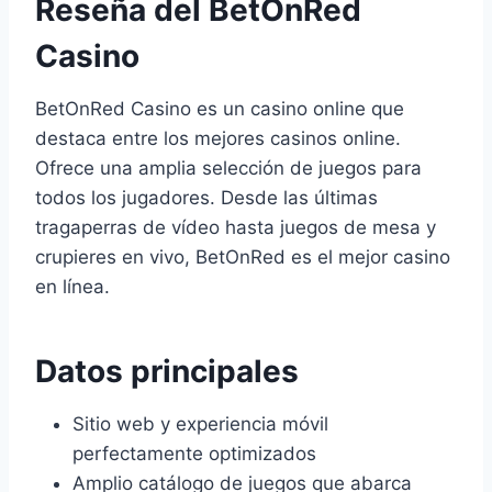
Reseña del BetOnRed
Casino
BetOnRed Casino es un casino online que
destaca entre los mejores casinos online.
Ofrece una amplia selección de juegos para
todos los jugadores. Desde las últimas
tragaperras de vídeo hasta juegos de mesa y
crupieres en vivo, BetOnRed es el mejor casino
en línea.
Datos principales
Sitio web y experiencia móvil
perfectamente optimizados
Amplio catálogo de juegos que abarca