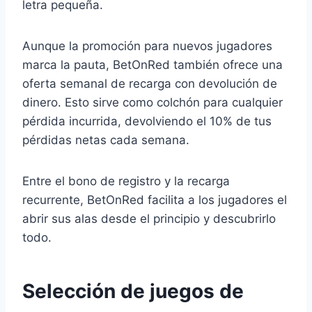
letra pequeña.
Aunque la promoción para nuevos jugadores
marca la pauta, BetOnRed también ofrece una
oferta semanal de recarga con devolución de
dinero. Esto sirve como colchón para cualquier
pérdida incurrida, devolviendo el 10% de tus
pérdidas netas cada semana.
Entre el bono de registro y la recarga
recurrente, BetOnRed facilita a los jugadores el
abrir sus alas desde el principio y descubrirlo
todo.
Selección de juegos de