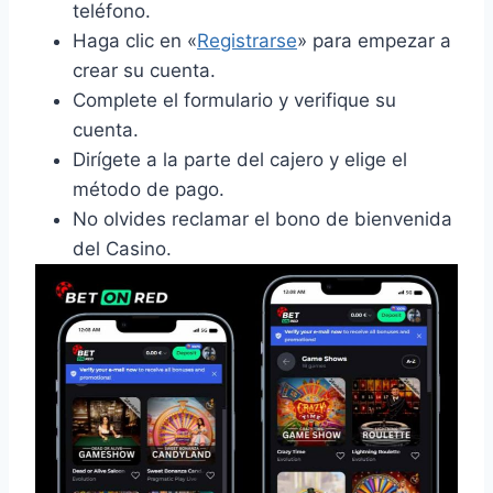
teléfono.
Haga clic en «
Registrarse
» para empezar a
crear su cuenta.
Complete el formulario y verifique su
cuenta.
Dirígete a la parte del cajero y elige el
método de pago.
No olvides reclamar el bono de bienvenida
del Casino.