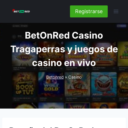
Saltar
al
Registrarse
contenido
BetOnRed Casino
Tragaperras y juegos de
casino en vivo
Betonred
»
Casino