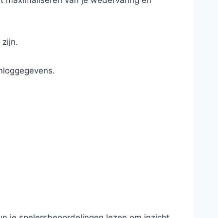
het maximaliseren van je wedervaring en
 zijn.
inloggegevens.
n je spelersbeoordelingen lezen om inzicht