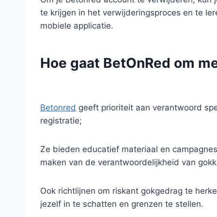
te krijgen in het verwijderingsproces en te 
mobiele applicatie.
Hoe gaat BetOnRed om me
Betonred
geeft prioriteit aan verantwoord sp
registratie;
Ze bieden educatief materiaal en campagne
maken van de verantwoordelijkheid van gok
Ook richtlijnen om riskant gokgedrag te her
jezelf in te schatten en grenzen te stellen.