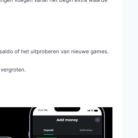
ngen voegen vanaf het begin extra waarde
tsaldo of het uitproberen van nieuwe games.
vergroten.