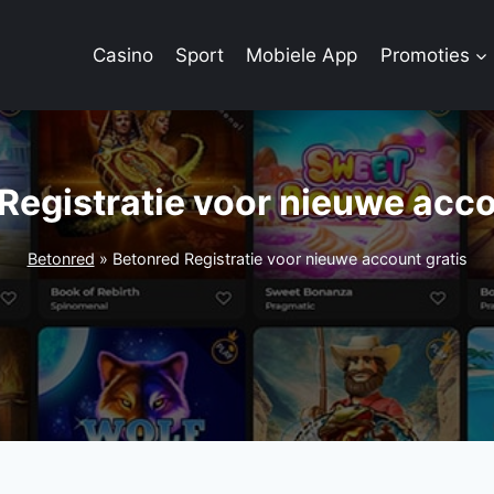
Casino
Sport
Mobiele App
Promoties
Registratie voor nieuwe acco
Betonred
»
Betonred Registratie voor nieuwe account gratis