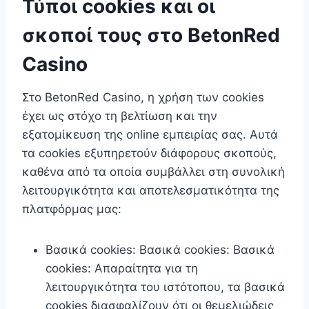
Τύποι cookies και οι
σκοποί τους στο BetonRed
Casino
Στο BetonRed Casino, η χρήση των cookies
έχει ως στόχο τη βελτίωση και την
εξατομίκευση της online εμπειρίας σας. Αυτά
τα cookies εξυπηρετούν διάφορους σκοπούς,
καθένα από τα οποία συμβάλλει στη συνολική
λειτουργικότητα και αποτελεσματικότητα της
πλατφόρμας μας:
Βασικά cookies: Βασικά cookies: Βασικά
cookies: Απαραίτητα για τη
λειτουργικότητα του ιστότοπου, τα βασικά
cookies διασφαλίζουν ότι οι θεμελιώδεις