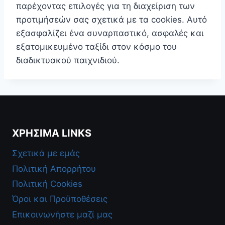
παρέχοντας επιλογές για τη διαχείριση των
προτιμήσεών σας σχετικά με τα cookies. Αυτό
εξασφαλίζει ένα συναρπαστικό, ασφαλές και
εξατομικευμένο ταξίδι στον κόσμο του
διαδικτυακού παιχνιδιού.
ΧΡΗΣΙΜΑ LINKS
Σχετικά με εμάς
Πολιτική Απορρήτου
Πολιτική Cookies
Όροι και Προϋποθέσεις
Επικοινωνήστε μαζί μας