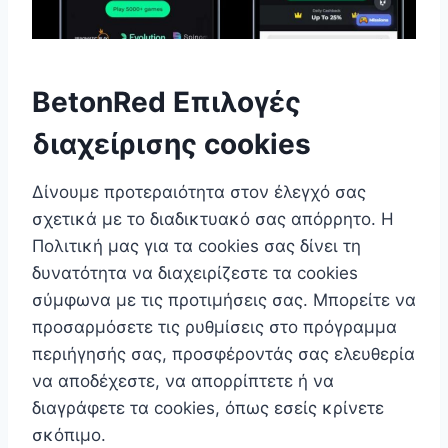
BetonRed Επιλογές
διαχείρισης cookies
Δίνουμε προτεραιότητα στον έλεγχό σας
σχετικά με το διαδικτυακό σας απόρρητο. Η
Πολιτική μας για τα cookies σας δίνει τη
δυνατότητα να διαχειρίζεστε τα cookies
σύμφωνα με τις προτιμήσεις σας. Μπορείτε να
προσαρμόσετε τις ρυθμίσεις στο πρόγραμμα
περιήγησής σας, προσφέροντάς σας ελευθερία
να αποδέχεστε, να απορρίπτετε ή να
διαγράφετε τα cookies, όπως εσείς κρίνετε
σκόπιμο.