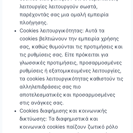
λειτουργίες λειτουργούν σωστά,
παρέχοντάς σας μια ομαλή εμπειρία
πλοήγησης.
Cookies λειτουργικότητας: Αυτά τα
cookies βελτιώνουν την εμπειρία χρήσης
σας, καθώς θυμούνται τις προτιμήσεις και
τις ρυθμίσεις σας. Είτε πρόκειται για
γλωσσικές προτιμήσεις, προσαρμοσμένες
ρυθμίσεις ή εξατομικευμένες λειτουργίες,
τα cookies λειτουργικότητας καθιστούν τις
αλληλεπιδράσεις σας πιο
αποτελεσματικές και προσαρμοσμένες
στις ανάγκες σας.
Cookies διαφήμισης και κοινωνικής
δικτύωσης: Τα διαφημιστικά και
κοινωνικά cookies παίζουν ζωτικό ρόλο