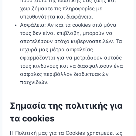
προστασία της ιδιωτικής σας ζωής και
χειριζόμαστε τις πληροφορίες με
υπευθυνότητα και διαφάνεια.
Ασφάλεια: Αν και τα cookies από μόνα
τους δεν είναι επιβλαβή, μπορούν να
αποτελέσουν στόχο κυβερνοαπειλών. Τα
ισχυρά μας μέτρα ασφαλείας
εφαρμόζονται για να μετριάσουν αυτούς
τους κινδύνους και να διασφαλίσουν ένα
ασφαλές περιβάλλον διαδικτυακών
παιχνιδιών.
Σημασία της πολιτικής για
τα cookies
Η Πολιτική μας για τα Cookies χρησιμεύει ως