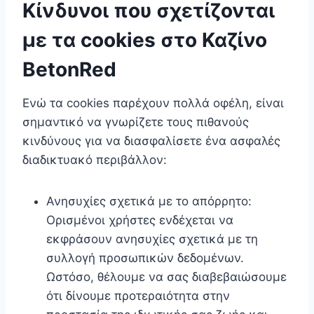
Κίνδυνοι που σχετίζονται
με τα cookies στο Καζίνο
BetonRed
Ενώ τα cookies παρέχουν πολλά οφέλη, είναι
σημαντικό να γνωρίζετε τους πιθανούς
κινδύνους για να διασφαλίσετε ένα ασφαλές
διαδικτυακό περιβάλλον:
Ανησυχίες σχετικά με το απόρρητο:
Ορισμένοι χρήστες ενδέχεται να
εκφράσουν ανησυχίες σχετικά με τη
συλλογή προσωπικών δεδομένων.
Ωστόσο, θέλουμε να σας διαβεβαιώσουμε
ότι δίνουμε προτεραιότητα στην