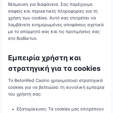
δέσμευση για διαφάνεια. Σας παρέχουμε
σαφείς και περιεκτικές πληροφορίες για τη
χρήση των cookies. Αυτό σας επιτρέπει να
λαμβάνετε ενημερωμένες αποφάσεις σχετικά
με το απόρρητό σας και τις προτιμήσεις σας
στο διαδίκτυο.
Εμπειρία χρήστη και
στρατηγική για τα cookies
Το BetonRed Casino χρησιμοποιεί στρατηγικά
cookies για να βελτιώσει τη συνολική εμπειρία
του χρήστη σας:
Εξατομίκευση: Τα cookies μας επιτρέπουν