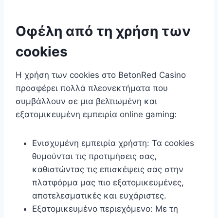
Οφέλη από τη χρήση των
cookies
Η χρήση των cookies στο BetonRed Casino
προσφέρει πολλά πλεονεκτήματα που
συμβάλλουν σε μια βελτιωμένη και
εξατομικευμένη εμπειρία online gaming:
Ενισχυμένη εμπειρία χρήστη: Τα cookies
θυμούνται τις προτιμήσεις σας,
καθιστώντας τις επισκέψεις σας στην
πλατφόρμα μας πιο εξατομικευμένες,
αποτελεσματικές και ευχάριστες.
Εξατομικευμένο περιεχόμενο: Με τη