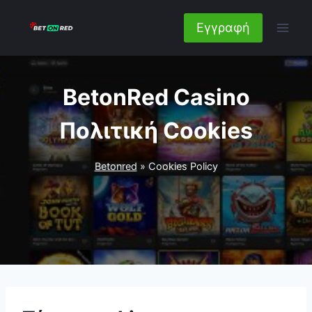
Skip
to
Εγγραφή
content
BetonRed Casino
Πολιτική Cookies
Betonred
»
Cookies Policy