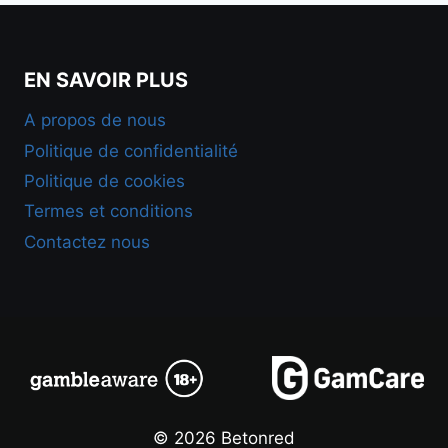
EN SAVOIR PLUS
A propos de nous
Politique de confidentialité
Politique de cookies
Termes et conditions
Contactez nous
© 2026 Betonred